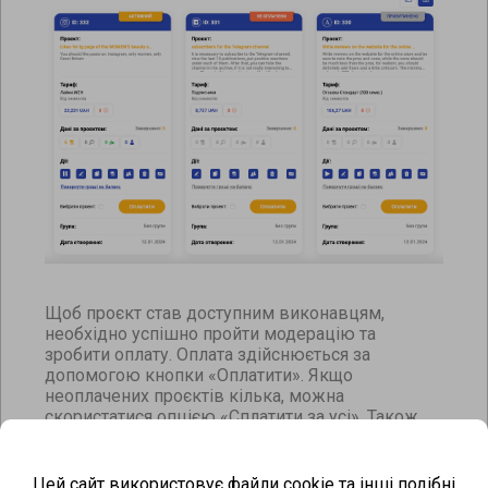
Щоб проєкт став доступним виконавцям,
необхідно успішно пройти модерацію та
зробити оплату. Оплата здійснюється за
допомогою кнопки «Оплатити». Якщо
неоплачених проєктів кілька, можна
скористатися опцією «Сплатити за усі». Також
можливе внесення сплати за окремими
проектами. Їх потрібно заздалегідь обрати,
поставивши галочку у відповідних полях.
Цей сайт використовує файли cookie та інші подібні