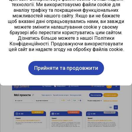
Оплата можлива за умови, що на балансі
технології. Ми використовуємо файли cookie для
достатньо коштів. Поповнити баланс можна
аналізу трафіку та покращення функціональних
через розділ «Фінанси».
можливостей нашого сайту. Якщо ви не бажаєте
щоб вказані дані опрацьовувались нами, ви завжди
можете змінити налаштування cookie у своєму
Крок 3 – управління проєктами
браузері або перестати користуватись цим сайтом.
Дізнатись більше можете з нашої Політики
Конфіденційності. Продовжуючи використовувати
Розділ «Мої проєкти» дозволяє стежити за
цей сайт ви надаєте згоду на обробку файлів cookie.
процесом виконання кожного завдання,
запускати проєкти в роботу, зупиняти та
видаляти їх. Для зручності кожен статус проєкту
Прийняти та продовжити
має власний колірний індикатор.