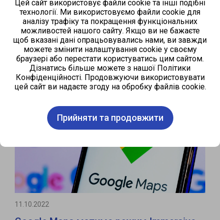
Цей сайт використовує файли cookie та інші подібні
технології. Ми використовуємо файли cookie для
аналізу трафіку та покращення функціональних
можливостей нашого сайту. Якщо ви не бажаєте
щоб вказані дані опрацьовувались нами, ви завжди
можете змінити налаштування cookie у своєму
11.12.2023
браузері або перестати користуватись цим сайтом.
ByComment: ваш шанс розпочати
Дізнатись більше можете з нашої Політики
Конфіденційності. Продовжуючи використовувати
кар'єру у фрілансі
цей сайт ви надаєте згоду на обробку файлів cookie.
Прийняти та продовжити
11.10.2022