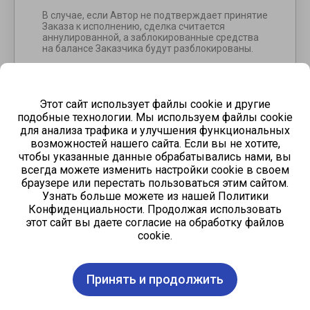
В случае, если Автор не подтверждает принятие
Заказа к исполнению, сделка считается
аннулированной, а заблокированные средства
на балансе Заказчика будут разблокированы.
За предоставление доступа к программной
продукции Администратора в виде онлайн-
сервиса Администратор удерживает из
денежных средств, полученных от Заказчика,
Этот сайт использует файлы cookie и другие
определенный процент в качестве
подобные технологии. Мы используем файлы cookie
вознаграждения, который определяется в
для анализа трафика и улучшения функциональных
зависимости от Услуги и указывается на Сайте в
возможностей нашего сайта. Если вы не хотите,
соответствующем разделе.
чтобы указанные данные обрабатывались нами, вы
После принятия Услуг Администратор
всегда можете изменить настройки cookie в своем
перечисляет стоимость Услуг на баланс Автора
браузере или перестать пользоваться этим сайтом.
за вычетом процента своего вознаграждения,
Узнать больше можете из нашей Политики
как это предусмотрено.
Конфиденциальности. Продолжая использовать
этот сайт вы даете согласие на обработку файлов
Денежные средства, перечисленные за услуги,
предоставленные согласно заказам, после
cookie.
принятия и одобрения данных услуг возврату не
подлежат.
Принять и продолжить