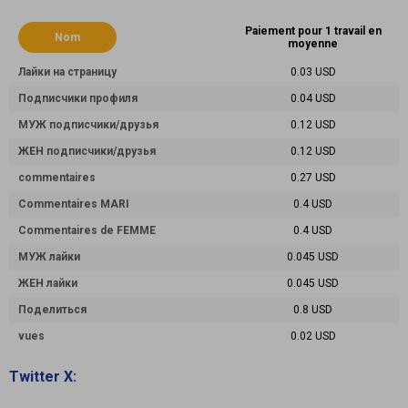
Paiement pour 1 travail en
Nom
moyenne
Лайки на страницу
0.03 USD
Подписчики профиля
0.04 USD
МУЖ подписчики/друзья
0.12 USD
ЖЕН подписчики/друзья
0.12 USD
commentaires
0.27 USD
Commentaires MARI
0.4 USD
Commentaires de FEMME
0.4 USD
МУЖ лайки
0.045 USD
ЖЕН лайки
0.045 USD
Поделиться
0.8 USD
vues
0.02 USD
Twitter X: