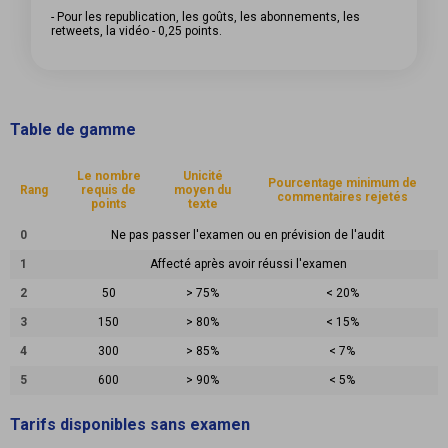
- Pour les republication, les goûts, les abonnements, les
retweets, la vidéo - 0,25 points.
Table de gamme
Le nombre
Unicité
Pourcentage minimum de
Rang
requis de
moyen du
commentaires rejetés
points
texte
0
Ne pas passer l'examen ou en prévision de l'audit
1
Affecté après avoir réussi l'examen
2
50
> 75%
< 20%
3
150
> 80%
< 15%
4
300
> 85%
< 7%
5
600
> 90%
< 5%
Tarifs disponibles sans examen