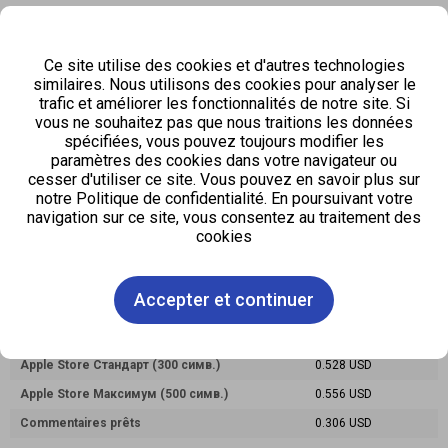
Paiement pour 1 travail en
Nom
moyenne
Ce site utilise des cookies et d'autres technologies
similaires. Nous utilisons des cookies pour analyser le
Подписчики
0.006 USD
trafic et améliorer les fonctionnalités de notre site. Si
Просмотры
0.001 USD
vous ne souhaitez pas que nous traitions les données
spécifiées, vous pouvez toujours modifier les
Просмотры канала
0.014 USD
paramètres des cookies dans votre navigateur ou
cesser d'utiliser ce site. Vous pouvez en savoir plus sur
Apple Store:
notre Politique de confidentialité. En poursuivant votre
navigation sur ce site, vous consentez au traitement des
Paiement pour 1 travail en
cookies
Nom
moyenne
Скачать + Отзыв +5 Звезд
0.611 USD
Accepter et continuer
Скачать приложение
0.278 USD
Apple Store Мини (150 симв.)
0.472 USD
Apple Store Стандарт (300 симв.)
0.528 USD
Apple Store Максимум (500 симв.)
0.556 USD
Commentaires prêts
0.306 USD