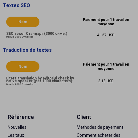
Textes SEO
Paiement pour 1 travail en
Nom
moyenne
SEO текст Стандарт (3000 симв.)
4.167 USD
Depuis 3000 Symboles
Traduction de textes
Paiement pour 1 travail en
Nom
moyenne
Literal translation by editorial check by
native speaker (per 1000 characters)
3.18 USD
Depuis 1000 Symboles
Référence
Client
Nouvelles
Méthodes de payement
Les taux
Comment acheter des